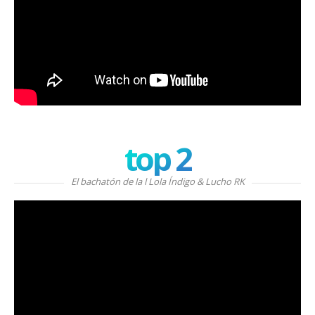
top 2
El bachatón de la l Lola Índigo & Lucho RK