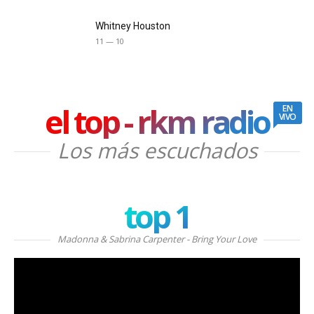
Whitney Houston
11 — 10
el top - rkm radio
EN
VIVO
Los más escuchados
top 1
Madonna & Sabrina Carpenter - Bring Your Love