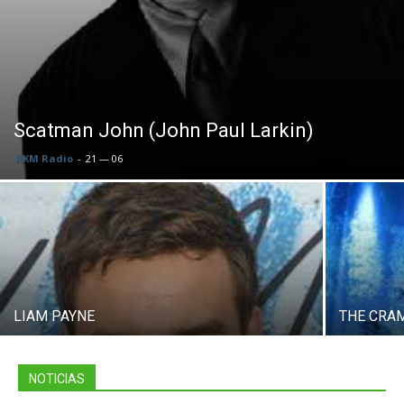
Scatman John (John Paul Larkin)
RKM Radio
-
21 — 06
LIAM PAYNE
THE CRA
NOTICIAS