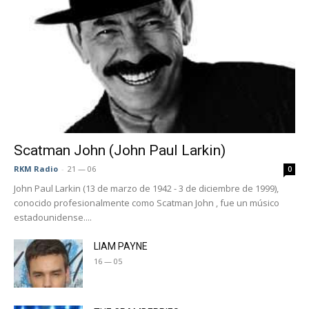
Scatman John (John Paul Larkin)
RKM Radio
-
21 — 06
0
John Paul Larkin (13 de marzo de 1942 - 3 de diciembre de 1999),
conocido profesionalmente como Scatman John , fue un músico
estadounidense....
LIAM PAYNE
16 — 05