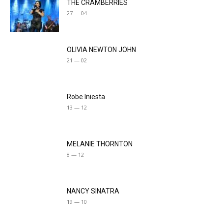
THE CRAMBERRIES
27 — 04
OLIVIA NEWTON JOHN
21 — 02
Robe Iniesta
13 — 12
MELANIE THORNTON
8 — 12
NANCY SINATRA
19 — 10