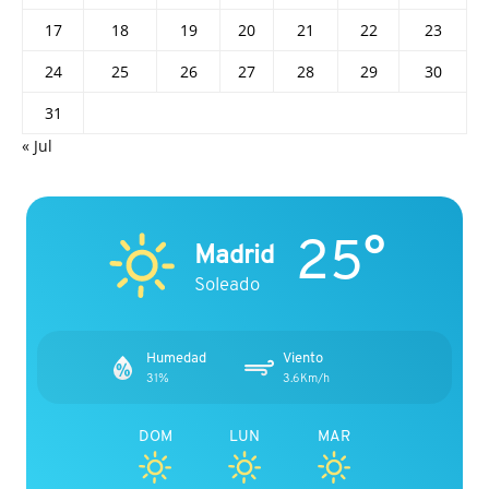
17
18
19
20
21
22
23
24
25
26
27
28
29
30
31
« Jul
25°
Madrid
Soleado
Humedad
Viento
31%
3.6Km/h
DOM
LUN
MAR