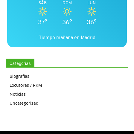
SÁB
DOM
LUN
37°
36°
36°
Tiempo mañana en Madrid
Categorias
Biografias
Locutores / RKM
Noticias
Uncategorized