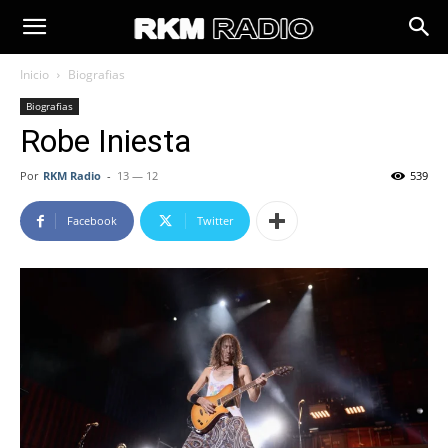
Inicio
Biografias
Biografias
Robe Iniesta
Por
RKM Radio
-
13 — 12
539
Facebook
Twitter