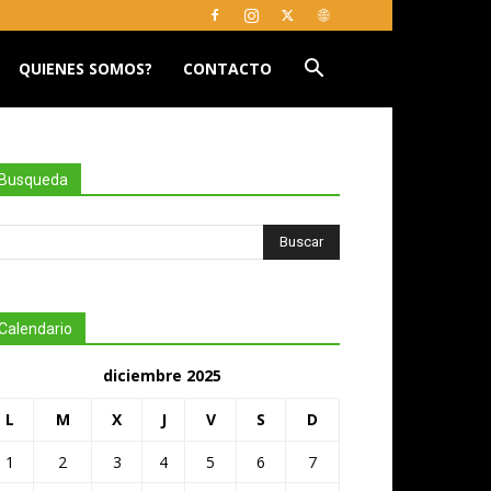
QUIENES SOMOS?
CONTACTO
Busqueda
Calendario
diciembre 2025
L
M
X
J
V
S
D
1
2
3
4
5
6
7