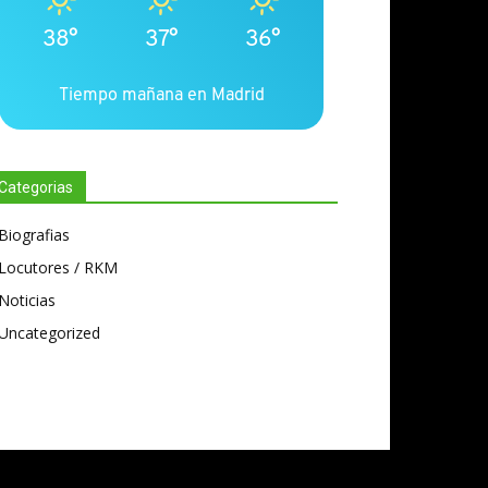
38°
37°
36°
Tiempo mañana en Madrid
Categorias
Biografias
Locutores / RKM
Noticias
Uncategorized