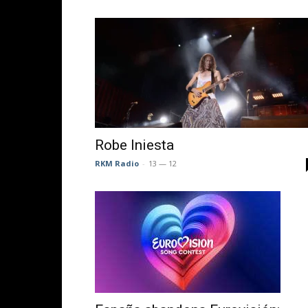
DIRE
desde
Espa
Robe Iniesta
RKM Radio
-
13 — 12
<audi
id="s
contr