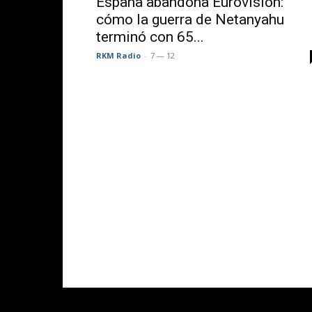
España abandona Eurovisión:
prelo
cómo la guerra de Netanyahu
terminó con 65...
style=
RKM Radio
-
7 — 12
400px
<sour
src="
type=
</aud