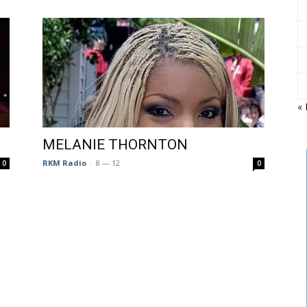
CTO
«
ña
MELANIE THORNTON
RKM Radio
-
8 — 12
0
0
o
tream"
ols