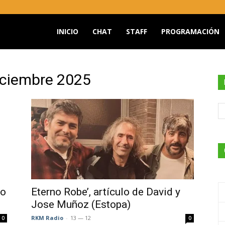
INICIO
CHAT
STAFF
PROGRAMACIÓN
O
iciembre 2025
do
Eterno Robe’, artículo de David y
Jose Muñoz (Estopa)
RKM Radio
-
13 — 12
0
0