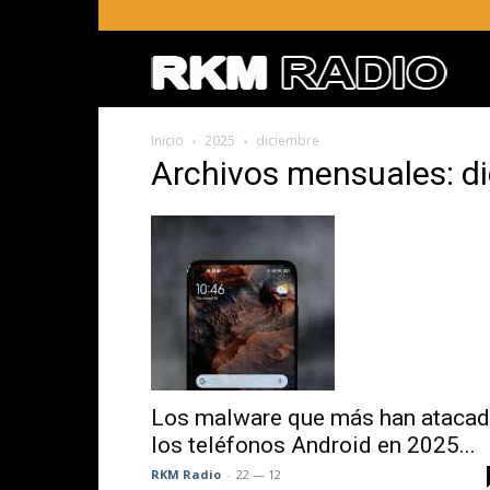
RKM
Inicio
2025
diciembre
RADI
Archivos mensuales: d
–
Radio
RKM
Los malware que más han ataca
los teléfonos Android en 2025...
en
RKM Radio
-
22 — 12