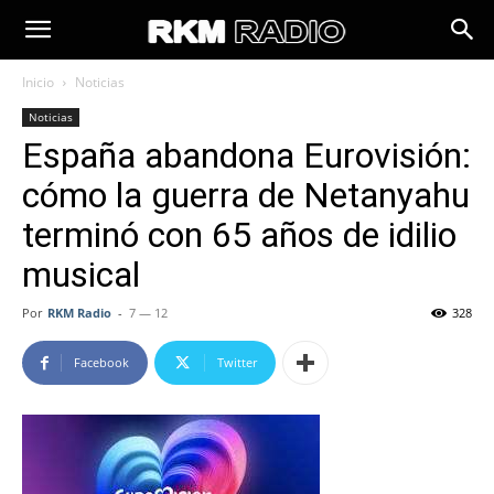
Inicio
Noticias
Noticias
España abandona Eurovisión:
cómo la guerra de Netanyahu
terminó con 65 años de idilio
musical
Por
RKM Radio
-
7 — 12
328
Facebook
Twitter