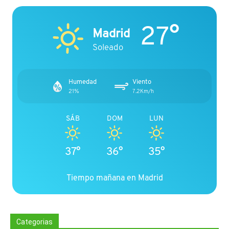
27°
Madrid
Soleado
Humedad
Viento
21%
7.2Km/h
SÁB
DOM
LUN
37°
36°
35°
Tiempo mañana en Madrid
Categorias