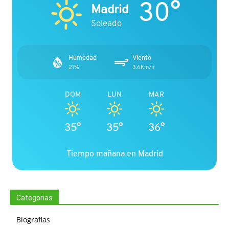
30°
Madrid
Soleado
Humedad
Viento
21%
3.6Km/h
DOM
LUN
MAR
35°
35°
36°
Tiempo mañana en Madrid
Categorias
Biografias