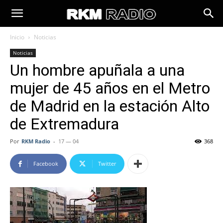
Inicio
Noticias
Noticias
Un hombre apuñala a una
mujer de 45 años en el Metro
de Madrid en la estación Alto
de Extremadura
Por
RKM Radio
-
17 — 04
368
Facebook
Twitter