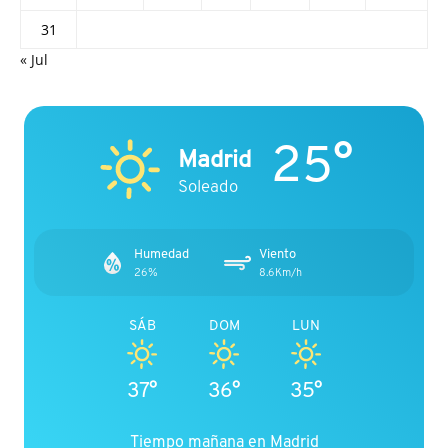
31
« Jul
25°
Madrid
Soleado
Humedad
Viento
26%
8.6Km/h
SÁB
DOM
LUN
37°
36°
35°
Tiempo mañana en Madrid