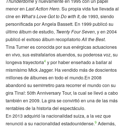
Thunderdome
y nuevamente en 1995 con un papel
menor en
Last Action Hero
.​ Su propia vida fue llevada al
cine en
What’s Love Got to Do with It
, de 1993, siendo
personificada por Angela Bassett. En 1999 publicó su
último álbum de estudio,
Twenty Four Seven
, y en 2004
publicó el exitoso álbum recopilatorio
All the Best
.
Tina Turner es conoc​ida por sus enérgicas actuaciones
en vivo, sus estrafalarios atuendos, su poderosa voz, su
4
longeva trayectoria
y por haber enseñado a bailar al
mismísimo Mick Jagger.
​ Ha vendido más de doscientos
millones de álbumes en todo el mundo.En 2008
abandonó su semirretiro para recorrer el mundo con su
gira Tina!: 50th Anniversary Tour, la cual se llevó a cabo
también en 2009. La gira se convirtió en una de las más
rentables de la historia del espectáculo.​
En 2013 adquirió la nacionalidad suiza, a la vez que
9
renunció a su nacionalidad estadounidense.
​ Además,