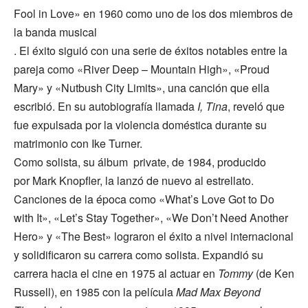
Fool in Love» en 1960 como uno de los dos miembros de
la banda musical
. El éxito siguió con una serie de éxitos notables entre la
pareja como «River Deep – Mountain High», «Proud
Mary» y «Nutbush City Limits», una canción que ella
escribió. En su autobiografía llamada
I, Tina
, reveló que
fue expulsada por la violencia doméstica durante su
matrimonio con Ike Turner.
Como solista, su álbum private, de 1984, producido
por Mark Knopfler, la lanzó de nuevo al estrellato.
Canciones de la época como «What’s Love Got to Do
with It», «Let’s Stay Together», «We Don’t Need Another
Hero» y «The Best» lograron el éxito a nivel internacional
y solidificaron su carrera como solista. Expandió su
carrera hacia el cine en 1975 al actuar en
Tommy
(de Ken
Russell), en 1985 con la película
Mad Max Beyond