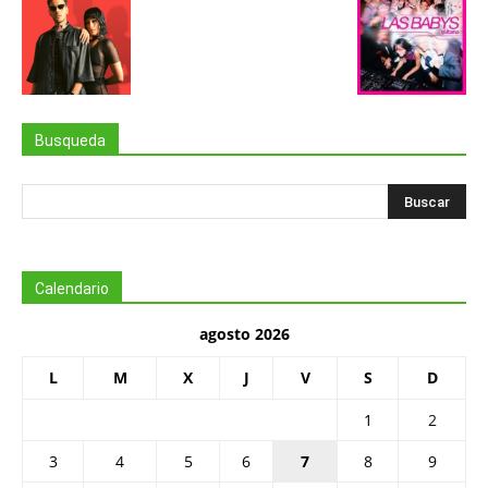
Busqueda
Calendario
agosto 2026
L
M
X
J
V
S
D
1
2
3
4
5
6
7
8
9