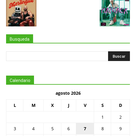
Busqueda
Calendario
agosto 2026
L
M
X
J
V
S
D
1
2
3
4
5
6
7
8
9