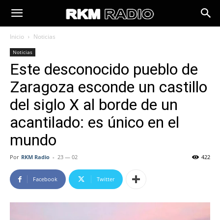
Inicio
Noticias
Noticias
Este desconocido pueblo de
Zaragoza esconde un castillo
del siglo X al borde de un
acantilado: es único en el
mundo
Por
RKM Radio
-
23 — 02
422
Facebook
Twitter