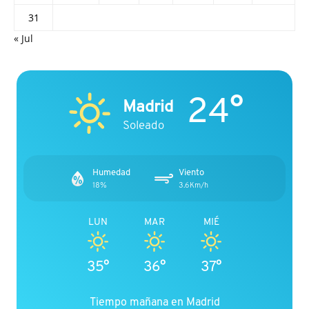
31
« Jul
24°
Madrid
Soleado
Humedad
Viento
18%
3.6Km/h
LUN
MAR
MIÉ
35°
36°
37°
Tiempo mañana en Madrid