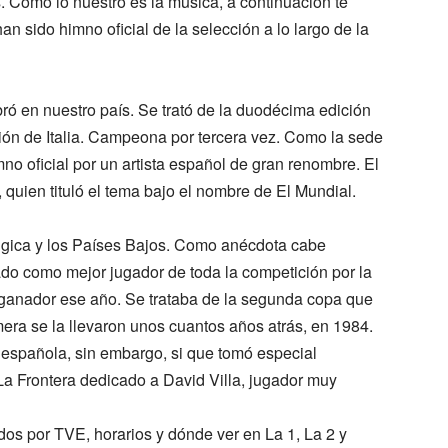
 Como lo nuestro es la música, a continuación te
 sido himno oficial de la selección a lo largo de la
ró en nuestro país. Se trató de la duodécima edición
ión de Italia. Campeona por tercera vez. Como la sede
o oficial por un artista español de gran renombre. El
quien tituló el tema bajo el nombre de El Mundial.
lgica y los Países Bajos. Como anécdota cabe
o como mejor jugador de toda la competición por la
 ganador ese año. Se trataba de la segunda copa que
mera se la llevaron unos cuantos años atrás, en 1984.
 española, sin embargo, si que tomó especial
La Frontera dedicado a David Villa, jugador muy
dos por TVE, horarios y dónde ver en La 1, La 2 y