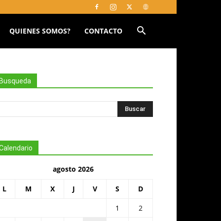
QUIENES SOMOS?
CONTACTO
Busqueda
Calendario
agosto 2026
L
M
X
J
V
S
D
1
2