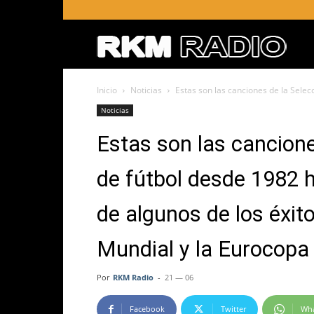
RKM
Inicio
Noticias
Estas son las canciones de la Selec
RADI
Noticias
Estas son las cancione
–
de fútbol desde 1982 
Radio
de algunos de los éxi
RKM
Mundial y la Eurocopa a
Por
RKM Radio
-
21 — 06
en
Facebook
Twitter
Wh