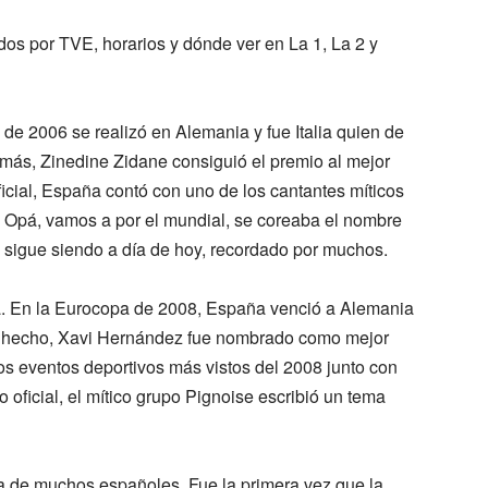
dos por TVE, horarios y dónde ver en La 1, La 2 y
de 2006 se realizó en Alemania y fue Italia quien de
 más, Zinedine Zidane consiguió el premio al mejor
icial, España contó con uno de los cantantes míticos
de Opá, vamos a por el mundial, se coreaba el nombre
, sigue siendo a día de hoy, recordado por muchos.
a. En la Eurocopa de 2008, España venció a Alemania
De hecho, Xavi Hernández fue nombrado como mejor
os eventos deportivos más vistos del 2008 junto con
oficial, el mítico grupo Pignoise escribió un tema
 de muchos españoles. Fue la primera vez que la