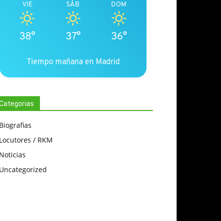
VIE
SÁB
DOM
38°
37°
36°
Tiempo mañana en Madrid
Categorias
Biografias
Locutores / RKM
Noticias
Uncategorized