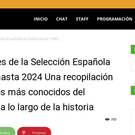
INICIO
CHAT
STAFF
PROGRAMACIÓN
ción Española de fútbol desde 1982...
O
s de la Selección Española
hasta 2024 Una recopilación
tos más conocidos del
 lo largo de la historia
700
atsApp
Pinterest