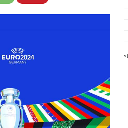
CTO
e
ña
« 
o
tream"
ols