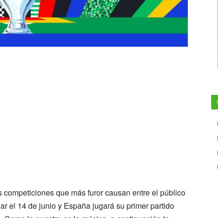
ad="none"
="width:
;">
ce
https://turadio.accesopanel.com/8288/stream"
"audio/mpeg">
 competiciones que más furor causan entre el público
ar el 14 de junio y España jugará su primer partido
io>