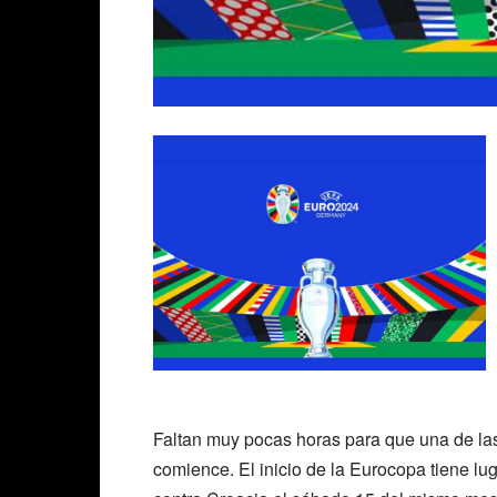
prelo
style
400px
<sour
src="
type=
Faltan muy pocas horas para que una de las
comience. El inicio de la Eurocopa tiene lug
</aud