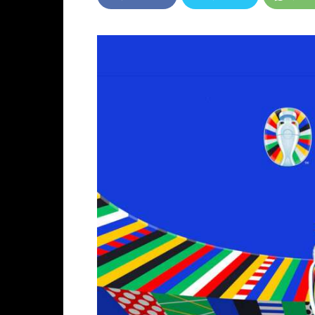
DIRE
desd
Espa
<audi
id="s
contr