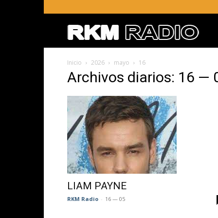
RKM
Inicio
2026
mayo
16
RADI
Archivos diarios: 16 — 
–
Radio
RKM
LIAM PAYNE
RKM Radio
-
16 — 05
en