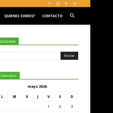
QUIENES SOMOS?
CONTACTO
Busqueda
Calendario
mayo 2026
L
M
X
J
V
S
D
1
2
3