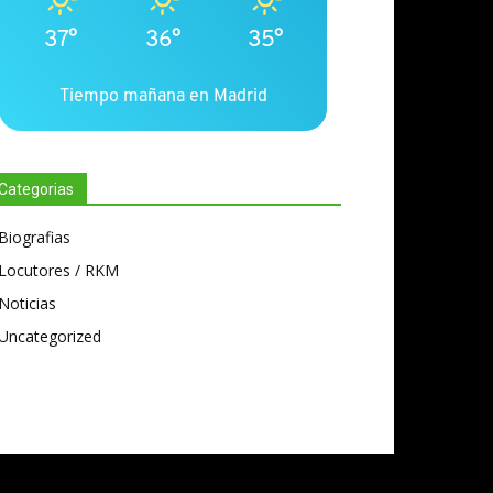
37°
36°
35°
Tiempo mañana en Madrid
Categorias
Biografias
Locutores / RKM
Noticias
Uncategorized