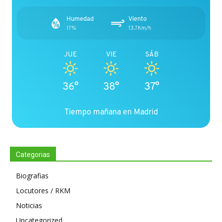
Humedad
Viento
17%
13.7Km/h
JUE
VIE
SÁB
36°
38°
37°
Tiempo mañana en Madrid
Categorias
Biografias
Locutores / RKM
Noticias
Uncategorized