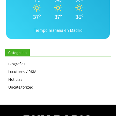
VIE
SÁB
DOM
37°
37°
36°
Tiempo mañana en Madrid
Categorias
Biografias
Locutores / RKM
Noticias
Uncategorized