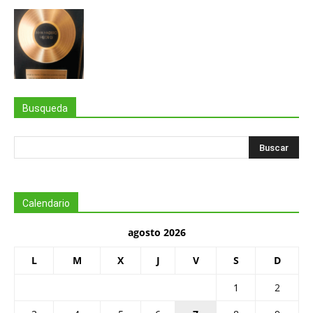
Busqueda
Calendario
agosto 2026
L
M
X
J
V
S
D
1
2