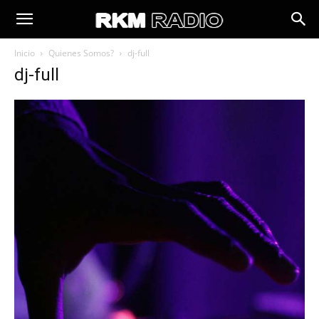
Inicio
Quienes Somos?
dj-full
dj-full