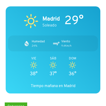
29°
Madrid
Soleado
Humedad
Viento
24%
9.4Km/h
VIE
SÁB
DOM
38°
37°
36°
Tiempo mañana en Madrid