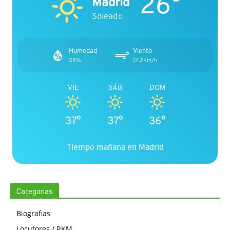
26°
Madrid
Soleado
Humedad
Viento
38%
12.2Km/h
VIE
SÁB
DOM
37°
37°
36°
Tiempo mañana en Madrid
Categorias
Biografias
Locutores / RKM