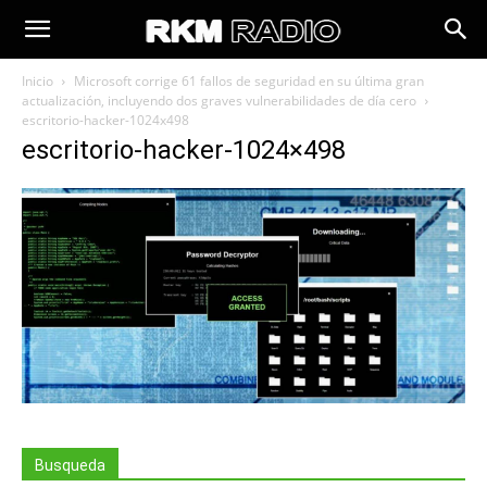
Inicio
Microsoft corrige 61 fallos de seguridad en su última gran
actualización, incluyendo dos graves vulnerabilidades de día cero
escritorio-hacker-1024x498
escritorio-hacker-1024×498
Busqueda