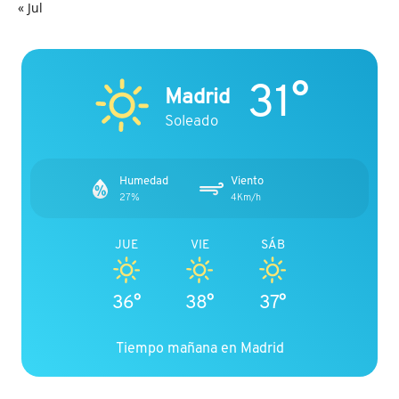
« Jul
31°
Madrid
Soleado
Humedad
Viento
27%
4Km/h
JUE
VIE
SÁB
36°
38°
37°
Tiempo mañana en Madrid