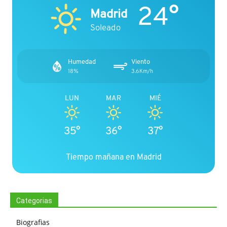
24°
Madrid
Soleado
Humedad
Viento
18%
3.6Km/h
LUN
MAR
MIÉ
35°
36°
37°
Tiempo mañana en Madrid
Categorias
Biografias