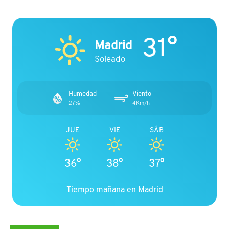
31°
Madrid
Soleado
Humedad
Viento
27%
4Km/h
JUE
VIE
SÁB
36°
38°
37°
Tiempo mañana en Madrid