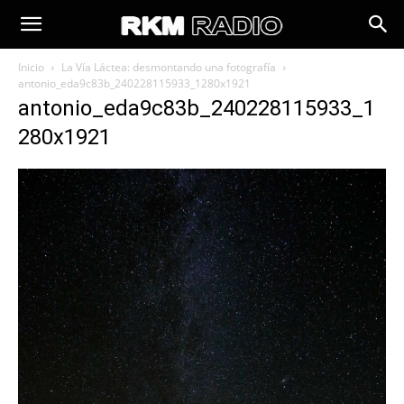
Inicio
La Vía Láctea: desmontando una fotografía
antonio_eda9c83b_240228115933_1280x1921
antonio_eda9c83b_240228115933_1
280x1921