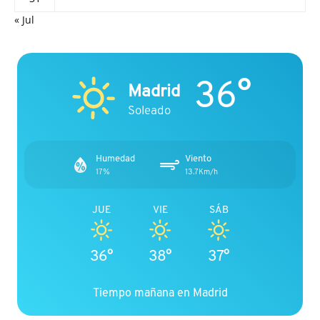
« Jul
36°
Madrid
Soleado
Humedad
Viento
17%
13.7Km/h
JUE
VIE
SÁB
36°
38°
37°
Tiempo mañana en Madrid