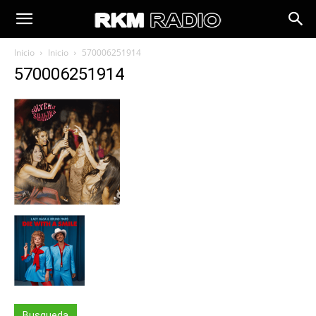
Inicio
Inicio
570006251914
570006251914
Busqueda