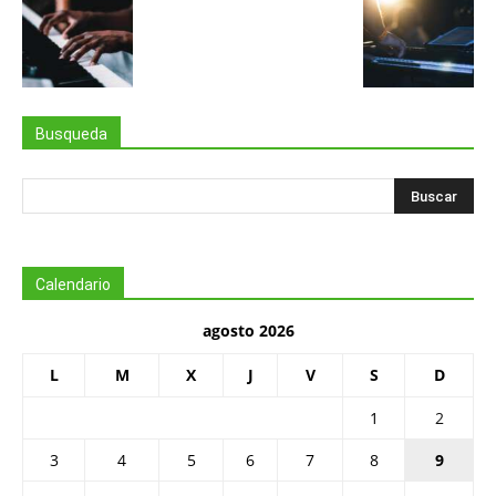
Busqueda
Calendario
agosto 2026
L
M
X
J
V
S
D
1
2
3
4
5
6
7
8
9