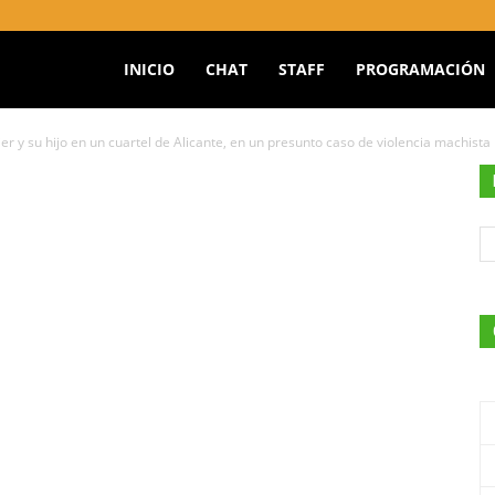
INICIO
CHAT
STAFF
PROGRAMACIÓN
jer y su hijo en un cuartel de Alicante, en un presunto caso de violencia machista
O