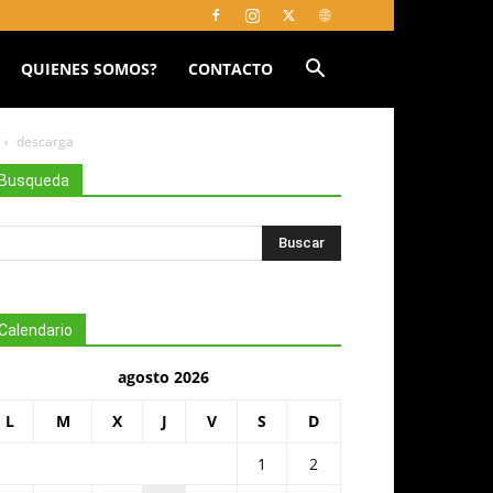
QUIENES SOMOS?
CONTACTO
descarga
Busqueda
Calendario
agosto 2026
L
M
X
J
V
S
D
1
2