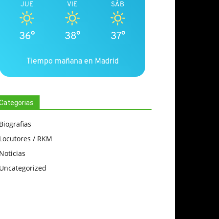
JUE
VIE
SÁB
36°
38°
37°
Tiempo mañana en Madrid
Categorias
Biografias
Locutores / RKM
Noticias
Uncategorized