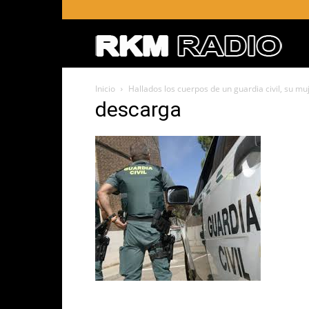
RKM
Inicio
Hallados los cuerpos de un guardia civil, su mu
RADI
descarga
–
Radio
RKM
en