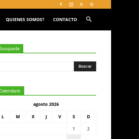
QUIENES SOMOS?
CONTACTO
Busqueda
Calendario
agosto 2026
L
M
X
J
V
S
D
1
2