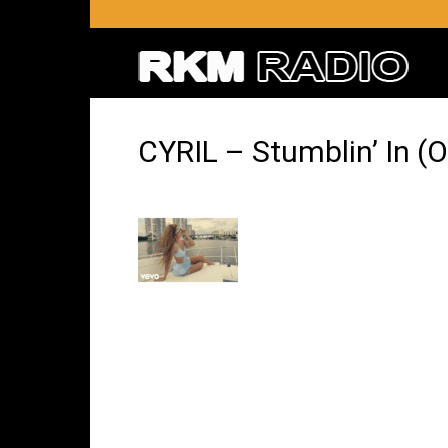
RKM
RADI
CYRIL – Stumblin’ In (O
–
Radio
RKM
en