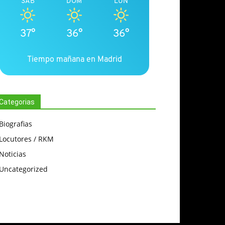
SÁB
DOM
LUN
37°
36°
36°
Tiempo mañana en Madrid
Categorias
Biografias
Locutores / RKM
Noticias
Uncategorized