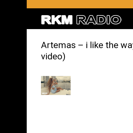
RKM
RADI
Artemas – i like the wa
video)
–
Radio
RKM
en