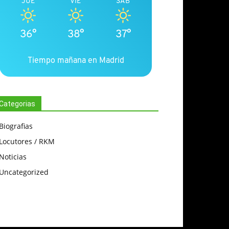
JUE
VIE
SÁB
36°
38°
37°
Tiempo mañana en Madrid
Categorias
Biografias
Locutores / RKM
Noticias
Uncategorized