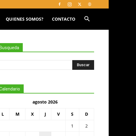
QUIENES SOMOS?
CONTACTO
Busqueda
Calendario
agosto 2026
L
M
X
J
V
S
D
1
2